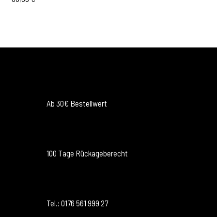
BESTELLEN MIT AM GUADN GFUI!
VERSANDKOSTENFREI
Ab 30€ Bestellwert
ZURÜCKSCHICKEN?
100 Tage Rückageberecht
FRAGEN? RUF AN!
Tel.: 0176 561 999 27